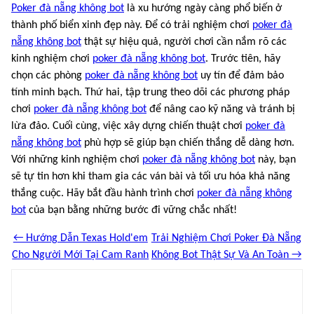
Poker đà nẵng không bot
là xu hướng ngày càng phổ biến ở
thành phố biển xinh đẹp này. Để có trải nghiệm chơi
poker đà
nẵng không bot
thật sự hiệu quả, người chơi cần nắm rõ các
kinh nghiệm chơi
poker đà nẵng không bot
. Trước tiên, hãy
chọn các phòng
poker đà nẵng không bot
uy tín để đảm bảo
tính minh bạch. Thứ hai, tập trung theo dõi các phương pháp
chơi
poker đà nẵng không bot
để nâng cao kỹ năng và tránh bị
lừa đảo. Cuối cùng, việc xây dựng chiến thuật chơi
poker đà
nẵng không bot
phù hợp sẽ giúp bạn chiến thắng dễ dàng hơn.
Với những kinh nghiệm chơi
poker đà nẵng không bot
này, bạn
sẽ tự tin hơn khi tham gia các ván bài và tối ưu hóa khả năng
thắng cuộc. Hãy bắt đầu hành trình chơi
poker đà nẵng không
bot
của bạn bằng những bước đi vững chắc nhất!
← Hướng Dẫn Texas Hold'em
Trải Nghiệm Chơi Poker Đà Nẵng
Cho Người Mới Tại Cam Ranh
Không Bot Thật Sự Và An Toàn →